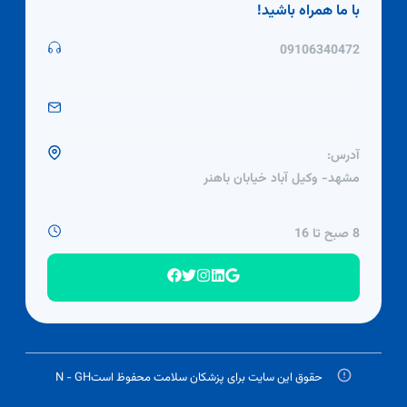
با ما همراه باشید!
09106340472
آدرس:
مشهد- وکیل آباد خیابان باهنر
8 صبح تا 16
حقوق این سایت برای پزشکان سلامت محفوظ است
N - GH