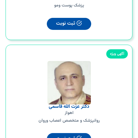
پزشک پوست ومو
ثبت نوبت
آگهی ویژه
دکتر عزت الله قاسمی
اهواز
روانپزشک و متخصص اعصاب وروان