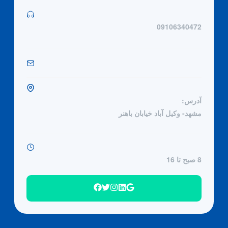
09106340472
آدرس:
مشهد- وکیل آباد خیابان باهنر
8 صبح تا 16