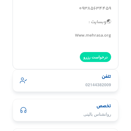
09385634459
🌏وبسایت :
Www.mehrasa.org
درخواست رزرو
تلفن
02144382009
تخصص
روانشناس بالینی