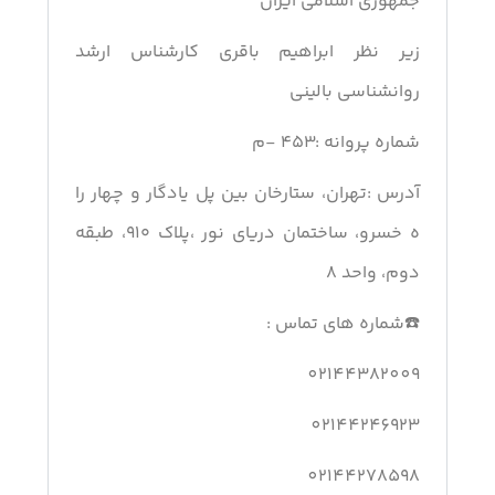
جمهوری اسلامی ایران
زیر نظر ابراهیم باقری کارشناس ارشد
روانشناسی بالینی
شماره پروانه :۴۵۳ -م
آدرس :تهران، ستارخان بین پل یادگار و چهار را
ه خسرو، ساختمان دریای نور ،پلاک ۹۱۰، طبقه
دوم، واحد ۸
☎️شماره های تماس :
02144382009
02144246923
02144278598