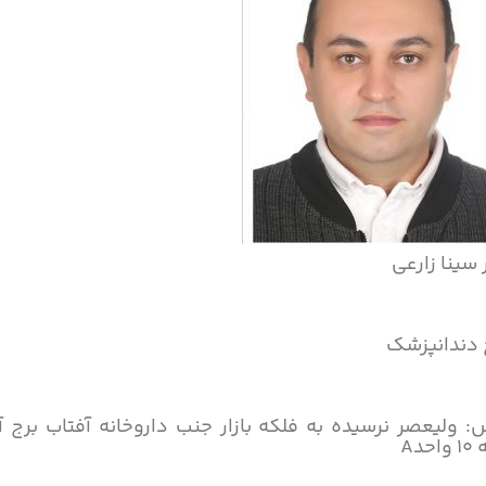
 سینا زارعی
 دندانپزشک
: ولیعصر نرسیده به فلکه بازار جنب داروخانه آفتاب برج آ
حدA