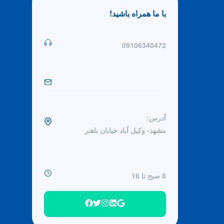
با ما همراه باشید!
09106340472
آدرس:
مشهد- وکیل آباد خیابان باهنر
8 صبح تا 16