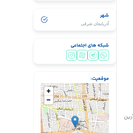
شهر
آذربایجان شرقی
شبکه های اجتماعی
سیشب یسبشی
موقعیت:
+
−
رین