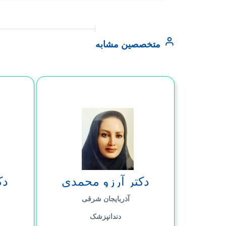
متخصصین مشابه
دکتر آرزو محمدی
دک
آذربایجان شرقی
دندانپزشک