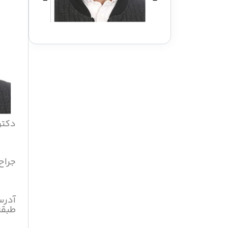
دکتر
جراح
آدرس
طبقه ۱۰ وا