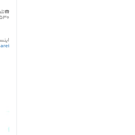
☎️تل
۱۵۳۰
اینست
arei