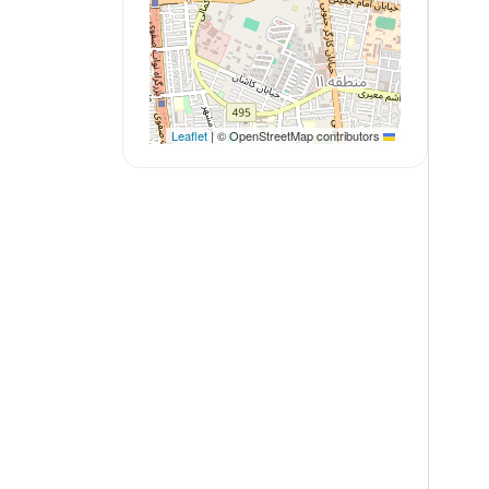
|
© OpenStreetMap contributors
Leaflet