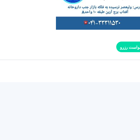
واست رزرو