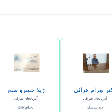
تر بهرام هراثی
ژیلا خسرو طبع
آذربایجان شرقی
آذربایجان شرقی
دندانپزشک
دندانپزشک