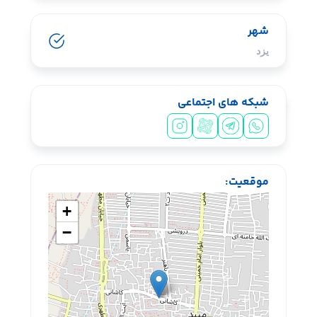
شهر
یزد
شبکه های اجتماعی
سیشب یسبشی
موقعیت:
+
−