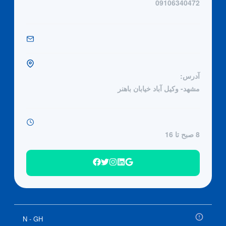
09106340472
آدرس:
مشهد- وکیل آباد خیابان باهنر
8 صبح تا 16
N - GH