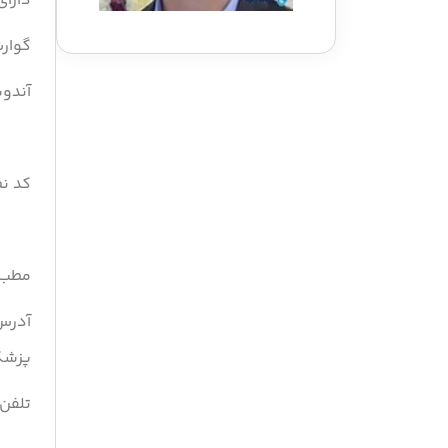
دارا
گوارش
آندو
کد نظا
مطب 
آدرس 
پزشکی
تلفن تماس