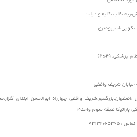
ی بورد تخصصی
،ریه ،قلب ،کلیه و دیابت
سکوپی،اسپرومتری
م پزشکی: 62529
خیابان شریف واقفی
:اصفهان.بزرگمهر،شریف واقفی چهارراه ابوالحسن ابتدای گلزار،م
 پاراتیکا طبقه سوم واحد10
 : 03132665395