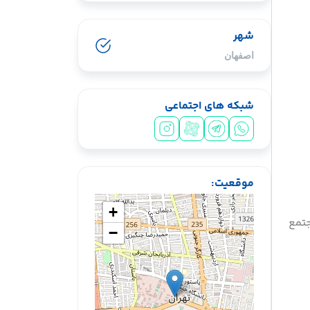
شهر
اصفهان
شبکه های اجتماعی
سیشب یسبشی
موقعیت:
+
جتمع
−