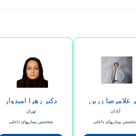
ر غلامرضا زرین
دکتر زهرا امیدوار
جوئی
تهرانی
آبادان
تهران
تخصص بیماریهای داخلی
متخصص بیماریهای داخلی