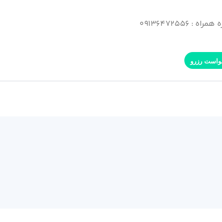
راه : 09136472556
واست رزرو