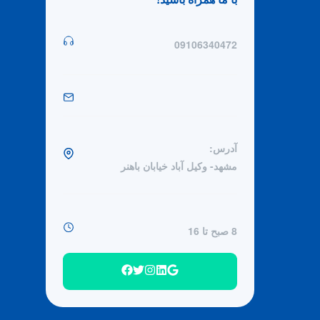
09106340472
آدرس:
مشهد- وکیل آباد خیابان باهنر
8 صبح تا 16