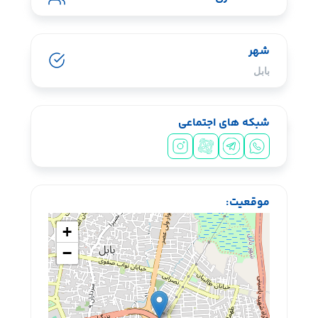
شهر
بابل
شبکه های اجتماعی
سیشب یسبشی
موقعیت:
+
−