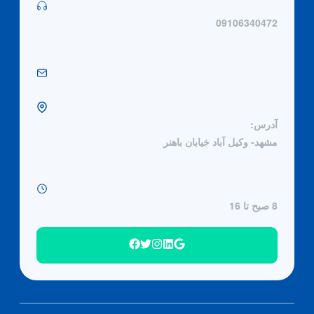
09106340472
آدرس:
مشهد- وکیل آباد خیابان باهنر
8 صبح تا 16