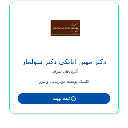
دکتر مهین اتابکی-دکتر سولماز
معیری
آذربایجان شرقی
کلینیک پوست،مو،زیبایی و لیزر
ثبت نوبت