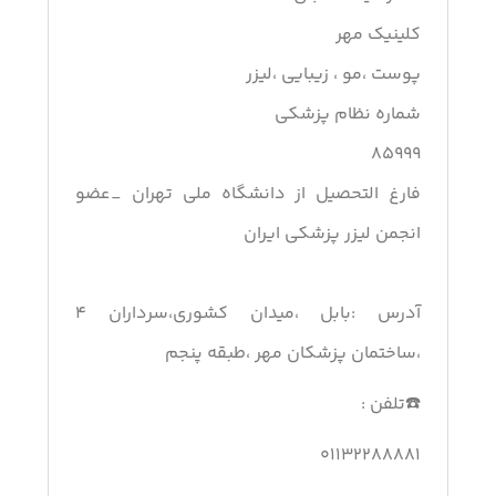
کلینیک مهر
پوست ،مو ، زیبایی ،لیزر
شماره نظام پزشکی
۸۵۹۹۹
فارغ التحصیل از دانشگاه ملی تهران _عضو
انجمن لیزر پزشکی ایران
آدرس :بابل ،میدان کشوری،سرداران ۴
،ساختمان پزشکان مهر ،طبقه پنجم
☎️تلفن :
۰۱۱۳۲۲۸۸۸۸۱