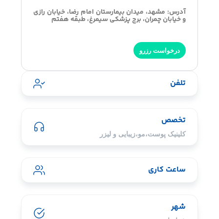
آدرس: مشهد، میدان بیمارستان امام رضا، خیابان رازی
و خیابان چمران، برج پزشکی سیمرغ، طبقه هفتم
درخواست رزرو
تلفن
تخصص
کلینیک پوست،مو،زیبایی و لیزر
ساعت کاری
شهر