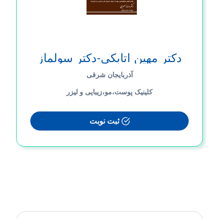
دکتر مهین اتابکی-دکتر سولماز
معیری
آذربایجان شرقی
کلینیک پوست،مو،زیبایی و لیزر
ثبت نوبت