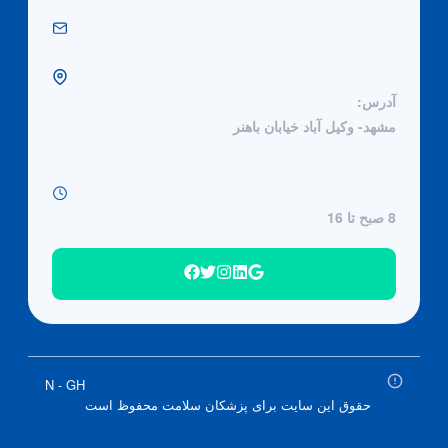
آدرس:
مشهد- وکیل آباد خیابان باهنر
8 صبح تا 16
N - GH
حقوق این سایت برای پزشکان سلامت محفوظ است