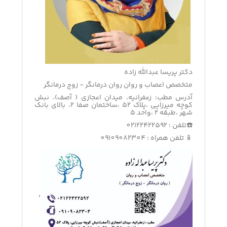
دکتر پریسا عبدالله زاده
متخصص اعصاب و روان روان درمانگر - زوج درمانگر
آدرس مطب: زعفرانیه، میدان اعجازی ( آصف)، نبش
کوچه میرزایی ،پلاک ۵۲ ،ساختمان صفا ۲، بالای بانک
شهر ،طبقه ۲ ،واحد ۵
☎️تلفن : 02122422592
📱 تلفن همراه : 09109082304
'