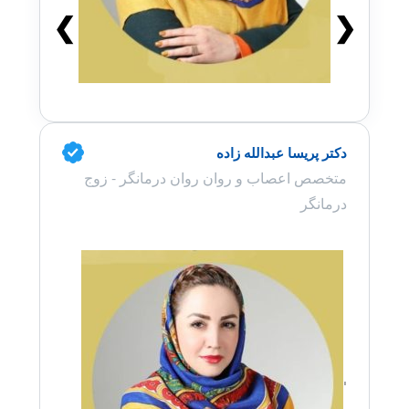
❯
❮
دکتر پریسا عبدالله زاده
متخصص اعصاب و روان روان درمانگر - زوج
درمانگر
'