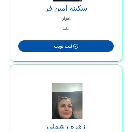
سکینه امین فر
اهواز
ماما
ثبت نوبت
زهره رشمئی