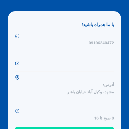
با ما همراه باشید!
09106340472
آدرس:
مشهد- وکیل آباد خیابان باهنر
8 صبح تا 16