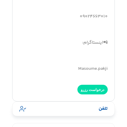
09024663010
📲اینستاگرام:
Masoume.pakji
درخواست رزرو
تلفن