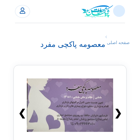
معصومه پاکچی مفرد
صفحه اصلی
❯
❮